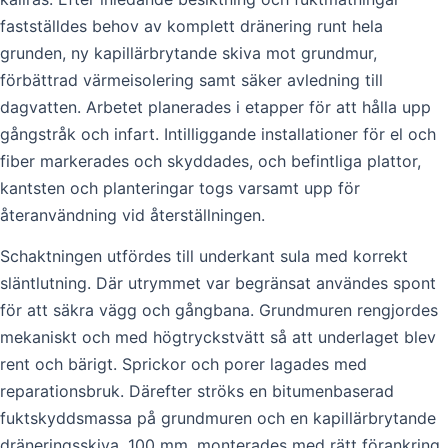
fastställdes behov av komplett dränering runt hela
grunden, ny kapillärbrytande skiva mot grundmur,
förbättrad värmeisolering samt säker avledning till
dagvatten. Arbetet planerades i etapper för att hålla upp
gångstråk och infart. Intilliggande installationer för el och
fiber markerades och skyddades, och befintliga plattor,
kantsten och planteringar togs varsamt upp för
återanvändning vid återställningen.
Schaktningen utfördes till underkant sula med korrekt
släntlutning. Där utrymmet var begränsat användes spont
för att säkra vägg och gångbana. Grundmuren rengjordes
mekaniskt och med högtryckstvätt så att underlaget blev
rent och bärigt. Sprickor och porer lagades med
reparationsbruk. Därefter ströks en bitumenbaserad
fuktskyddsmassa på grundmuren och en kapillärbrytande
dräneringsskiva, 100 mm, monterades med rätt förankring