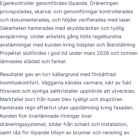
Egenkontroller genomfördes löpande. Dräneringen
provspolades, skarvar och genomföringar kontrollerades
och dokumenterades, och höjder verifierades med laser.
Säkerheten hanterades med skyddsräcken och tydlig
avspärrning. Under arbetets gång hölls regelbundna
avstämningar med kunden kring tidsplan och återställning.
Projektet slutfördes i god tid under mars 2026 och tomten
lämnades städad och farbar.
Resultatet gav en torr källargrund med förbättrad
inomhuskomfort. Väggarna kändes varmare, lukt av fukt
försvann och synliga saltkristaller upphörde att utvecklas.
Markfallet bort från huset blev tydligt och stuprören
hanterade regn effektivt utan uppdämning kring fasaden.
Kunden fick överlämnade ritningar över
dräneringssystemet, bilder från schakt och installation,
samt råd för löpande tillsyn av brunnar och rensning av