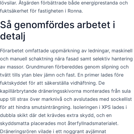
lövsilar. Åtgärden förbättrade både energiprestanda och
fuktsäkerhet för fastigheten i Ronna.
Så genomfördes arbetet i
detalj
Förarbetet omfattade uppmärkning av ledningar, maskinell
och manuell schaktning nära fasad samt selektiv hantering
av massor. Grundmuren förbereddes genom slipning och
tvätt tills ytan blev jämn och fast. En primer lades före
fuktskyddet för att säkerställa vidhäftning. De
kapillärbrytande dräneringsskivorna monterades från sula
upp till strax över marknivå och avslutades med sockellist
för att hindra smutsinträngning. Isoleringen i XPS lades i
dubbla skikt där det krävdes extra skydd, och en
skyddsmatta placerades mot återfyllnadsmaterialet.
Dräneringsrören vilade i ett noggrant avjämnat