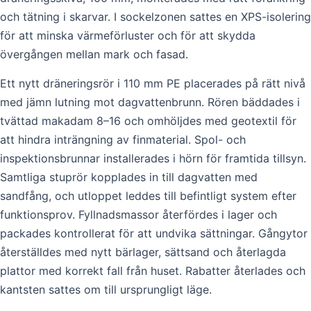
och tätning i skarvar. I sockelzonen sattes en XPS-isolering
för att minska värmeförluster och för att skydda
övergången mellan mark och fasad.
Ett nytt dräneringsrör i 110 mm PE placerades på rätt nivå
med jämn lutning mot dagvattenbrunn. Rören bäddades i
tvättad makadam 8–16 och omhöljdes med geotextil för
att hindra inträngning av finmaterial. Spol- och
inspektionsbrunnar installerades i hörn för framtida tillsyn.
Samtliga stuprör kopplades in till dagvatten med
sandfång, och utloppet leddes till befintligt system efter
funktionsprov. Fyllnadsmassor återfördes i lager och
packades kontrollerat för att undvika sättningar. Gångytor
återställdes med nytt bärlager, sättsand och återlagda
plattor med korrekt fall från huset. Rabatter återlades och
kantsten sattes om till ursprungligt läge.