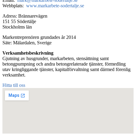
Email:
mark@markarbete-sodertalje.se
Webbplats:
www.markarbete-sodertalje.se
Adress: Brännarevägen
151 55 Södertälje
Stockholms län
Markentreprenören grundades år 2014
Säte: Mälardalen, Sverige
Verksamhetsbeskrivning
Gjutning av husgrunder, markarbeten, stensättning samt
betongpumpning och andra betongrelaterade tjänster, förmedling
utav kringliggande tjänster, kapitalförvaltning samt därmed förenlig
verksamhet.
Hitta till oss