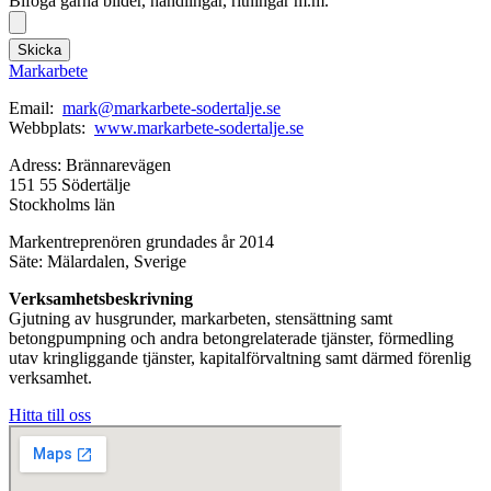
Bifoga gärna bilder, handlingar, ritningar m.m.
Skicka
Markarbete
Email:
mark@markarbete-sodertalje.se
Webbplats:
www.markarbete-sodertalje.se
Adress: Brännarevägen
151 55 Södertälje
Stockholms län
Markentreprenören grundades år 2014
Säte: Mälardalen, Sverige
Verksamhetsbeskrivning
Gjutning av husgrunder, markarbeten, stensättning samt
betongpumpning och andra betongrelaterade tjänster, förmedling
utav kringliggande tjänster, kapitalförvaltning samt därmed förenlig
verksamhet.
Hitta till oss