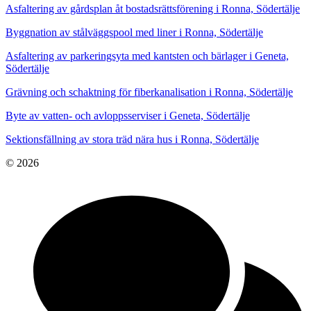
Asfaltering av gårdsplan åt bostadsrättsförening i Ronna, Södertälje
Byggnation av stålväggspool med liner i Ronna, Södertälje
Asfaltering av parkeringsyta med kantsten och bärlager i Geneta,
Södertälje
Grävning och schaktning för fiberkanalisation i Ronna, Södertälje
Byte av vatten- och avloppsserviser i Geneta, Södertälje
Sektionsfällning av stora träd nära hus i Ronna, Södertälje
© 2026