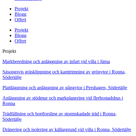
Projekt
Blogg
Offert
Projekt
Blogg
Offert
Projekt
Markberedning och anläggning av infart vid villa i Järna
Säsongsvis gräsklippning och kanttrimning av grönytor i Ronna,
Södertälje
Plattläggning och anläggning av gångytor i Pershagen, Södertälje
Anläggning av stödmur och markplanering vid flerbostadshus i
Ronna
Trädfällning och bortforsling av stormskadade träd i Ronna,
Södertälje
Dränering och isolering av källargrund vid villa i Ronna, Södertälje