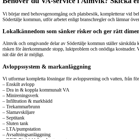
Behöver du VA‑service i Almvik? Skicka en
Vi börjar med behovsgenomgång och platsbesök, kompletterar vid behov
Södertälje kommun, utför arbetet enligt branschregler och lämnar över 
Lokalkännedom som sänker risker och ger rätt dimen
Almvik och omgivande delar av Södertälje kommun ställer särskilda kra
risken för återkommande stopp, luktproblem och onödiga kostnader. V
nät där det är möjligt.
Avloppssystem & markanläggning
Vi utformar kompletta lösningar för avloppsrening och vatten, från förs
– Enskilt avlopp
– Dra in & koppla kommunalt VA
– Minireningsverk
– Infiltration & markbädd
– Trekammarbrunn
– Slamavskiljare
– Septitank
– Sluten tank
– LTA/pumpstation
– Avsaltningsanläggning