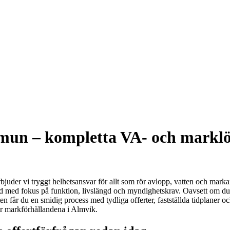
un – kompletta VA- och marklösn
der vi tryggt helhetsansvar för allt som rör avlopp, vatten och markarb
ltid med fokus på funktion, livslängd och myndighetskrav. Oavsett om d
en får du en smidig process med tydliga offerter, fastställda tidplaner o
er markförhållandena i Almvik.