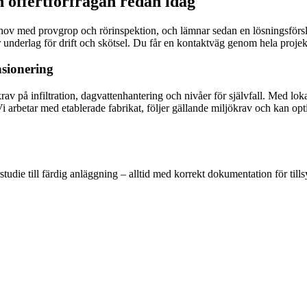
 offertförfrågan redan idag
 med provgrop och rörinspektion, och lämnar sedan en lösningsförslag m
underlag för drift och skötsel. Du får en kontaktväg genom hela projekte
sionering
v på infiltration, dagvattenhantering och nivåer för självfall. Med lo
i arbetar med etablerade fabrikat, följer gällande miljökrav och kan o
tudie till färdig anläggning – alltid med korrekt dokumentation för tills