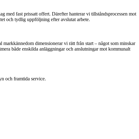
ed fast prissatt offert. Därefter hanterar vi tillståndsprocessen mot
t och tydlig uppföljning efter avslutat arbete.
kal markkännedom dimensionerar vi rätt från start – något som minskar
ptimera både enskilda anläggningar och anslutningar mot kommunalt
yn och framtida service.