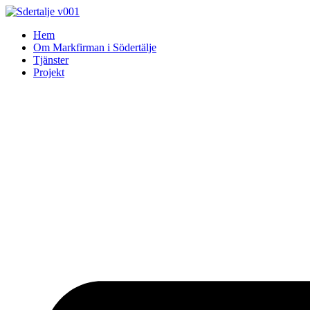
Skip
to
Hem
content
Om Markfirman i Södertälje
Tjänster
Projekt